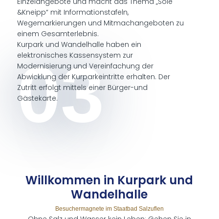
Einzelangebote und macht das Thema „Sole
&Kneipp“ mit Informationstafeln,
Wegemarkierungen und Mitmachangeboten zu
einem Gesamterlebnis.
Kurpark und Wandelhalle haben ein
elektronisches Kassensystem zur
03
Modernisierung und Vereinfachung der
Abwicklung der Kurparkeintritte erhalten. Der
Zutritt erfolgt mittels einer Bürger-und
Gästekarte.
Will­kom­men in Kur­park und
Wan­del­hal­le
Besuchermagnete im Staatbad Salzuflen