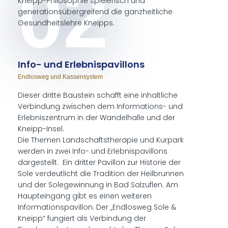
02
Kneipp-Philosophie spielerisch und
generationsübergreifend die ganzheitliche
Gesundheitslehre Kneipps.
In­fo- und Er­leb­nis­pa­vil­lons
End­los­weg und Kas­sen­sys­tem
Dieser dritte Baustein schafft eine inhaltliche
Verbindung zwischen dem Informations- und
Erlebniszentrum in der Wandelhalle und der
Kneipp-Insel.
Die Themen Landschaftstherapie und Kurpark
werden in zwei Info- und Erlebnispavillons
dargestellt. Ein dritter Pavillon zur Historie der
Sole verdeutlicht die Tradition der Heilbrunnen
und der Solegewinnung in Bad Salzuflen. Am
Haupteingang gibt es einen weiteren
Informationspavillon. Der „Endlosweg Sole &
Kneipp“ fungiert als Verbindung der