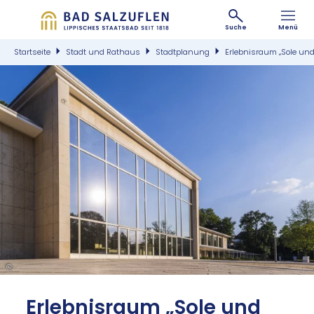
Suche
Menü
Startseite
Stadt und Rathaus
Stadtplanung
Erlebnisraum „Sole und
©
Er­leb­nis­raum „So­le und