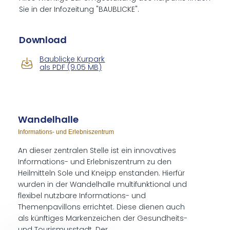
Sie in der Infozeitung "BAUBLICKE".
Down­load
Baublicke Kurpark
als PDF (9.05 MB)
Wan­del­hal­le
In­for­ma­ti­ons- und Er­leb­nis­zen­trum
An dieser zentralen Stelle ist ein innovatives
Informations- und Erlebniszentrum zu den
Heilmitteln Sole und Kneipp enstanden. Hierfür
wurden in der Wandelhalle multifunktional und
flexibel nutzbare Informations- und
Themenpavillons errichtet. Diese dienen auch
als künftiges Markenzeichen der Gesundheits-
und Tourismusstadt. Der