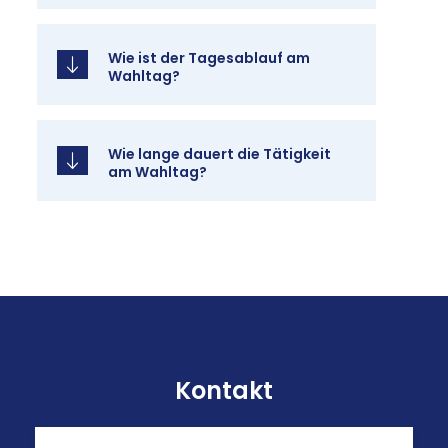
Wie ist der Ta­ges­ab­lauf am
Wahl­tag?
Wie lan­ge dau­ert die Tä­tig­keit
am Wahl­tag?
Kontakt