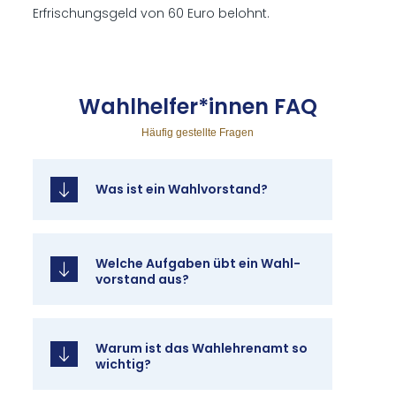
Erfrischungsgeld von 60 Euro belohnt.
Wahl­hel­fer*in­nen FAQ
Häufig gestellte Fragen
Was ist ein Wahl­vor­stand?
Wel­che Auf­ga­ben übt ein Wahl­
vor­stand aus?
War­um ist das Wahleh­ren­amt so
wich­tig?