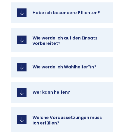
Ha­be ich be­son­de­re Pflich­ten?
Wie wer­de ich auf den Ein­satz
vor­be­rei­tet?
Wie wer­de ich Wahl­hel­fer*in?
Wer kann hel­fen?
Wel­che Vor­aus­set­zun­gen muss
ich er­fül­len?