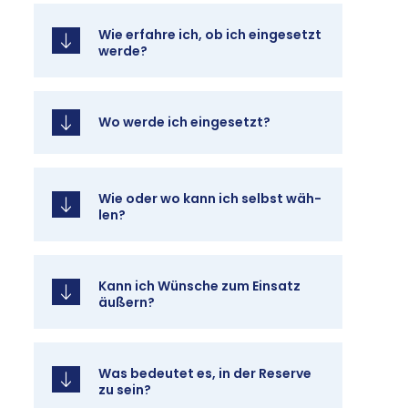
Wie er­fah­re ich, ob ich ein­ge­setzt
wer­de?
Wo wer­de ich ein­ge­setzt?
Wie oder wo kann ich selbst wäh­
len?
Kann ich Wün­sche zum Ein­satz
äu­ßern?
Was be­deu­tet es, in der Re­ser­ve
zu sein?