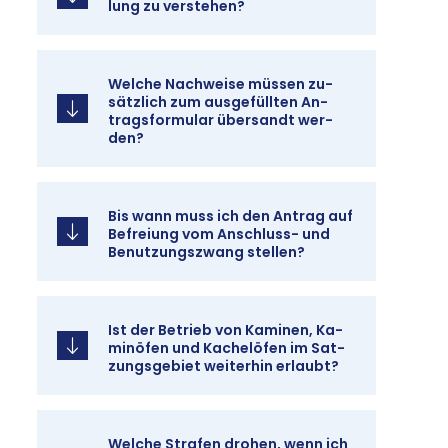
lung zu ver­ste­hen?
Wel­che Nach­wei­se müs­sen zu­
sätz­lich zum aus­ge­füll­ten An­
trags­for­mu­lar über­sandt wer­
den?
Bis wann muss ich den An­trag auf
Be­frei­ung vom An­schluss- und
Be­nut­zungs­zwang stel­len?
Ist der Be­trieb von Ka­mi­nen, Ka­
min­öfen und Ka­chel­öfen im Sat­
zungs­ge­biet wei­ter­hin er­laubt?
Wel­che Stra­fen dro­hen, wenn ich