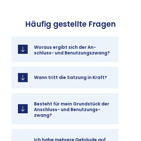
Häu­fig ge­stell­te Fra­gen
Wor­aus er­gibt sich der An­
schluss- und Be­nut­zungs­zwang?
Wann tritt die Sat­zung in Kraft?
Be­steht für mein Grund­stück der
An­schluss- und Be­nut­zungs­
zwang?
Ich ha­be meh­re­re Ge­bäu­de auf