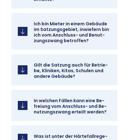
Ich bin Mie­ter in ei­nem Ge­bäu­de
im Sat­zungs­ge­biet, in­wie­fern bin
ich vom An­schluss- und Be­nut­
zungs­zwang be­trof­fen?
Gilt die Sat­zung auch für Be­trie­
be, Kli­ni­ken, Ki­tas, Schu­len und
an­de­re Ge­bäu­de?
In wel­chen Fäl­len kann ei­ne Be­
frei­ung vom An­schluss- und Be­
nut­zungs­zwang er­teilt wer­den?
Was ist un­ter der Här­te­fall­re­ge­