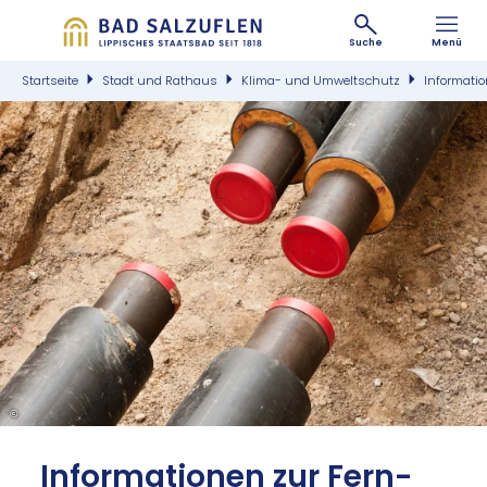
Suche
Menü
Startseite
Stadt und Rathaus
Klima- und Umweltschutz
Informati
©
In­for­ma­tio­nen zur Fern­