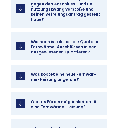
ge­gen den An­schluss- und Be­
nut­zungs­zwang ver­sto­ße und
kei­nen Be­frei­ungs­an­trag ge­stellt
ha­be?
Wie hoch ist ak­tu­ell die Quo­te an
Fern­wär­me-An­schlüs­sen in den
aus­ge­wie­se­nen Quar­tie­ren?
Was kos­tet ei­ne neue Fern­wär­
me-Hei­zung un­ge­fähr?
Gibt es För­der­mög­lich­kei­ten für
ei­ne Fern­wär­me-Hei­zung?