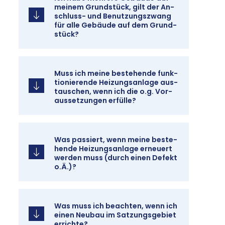
mei­nem Grund­stück, gilt der An­
schluss- und Be­nut­zungs­zwang
für al­le Ge­bäu­de auf dem Grund­
stück?
Muss ich mei­ne be­ste­hen­de funk­
tio­nie­ren­de Hei­zungs­an­la­ge aus­
tau­schen, wenn ich die o.g. Vor­
aus­set­zun­gen er­fül­le?
Was pas­siert, wenn mei­ne be­ste­
hen­de Hei­zungs­an­la­ge er­neu­ert
wer­den muss (durch ei­nen De­fekt
o.Ä.)?
Was muss ich be­ach­ten, wenn ich
ei­nen Neu­bau im Sat­zungs­ge­biet
er­rich­te?