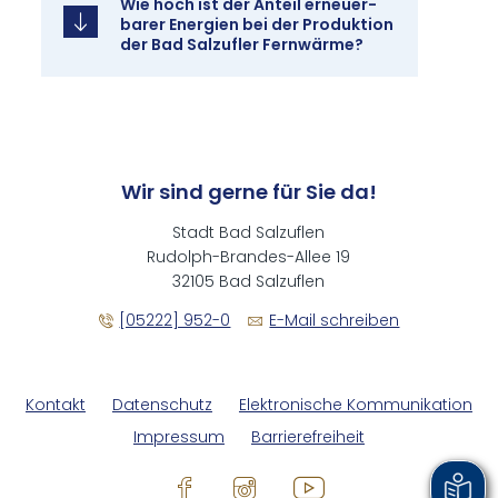
Wie hoch ist der An­teil er­neu­er­
ba­rer En­er­gi­en bei der Pro­duk­ti­on
der Bad Sal­zu­fler Fern­wär­me?
Wir sind gerne für Sie da!
Stadt Bad Salzuflen
Rudolph-Brandes-Allee 19
32105 Bad Salzuflen
[05222] 952-0
E-Mail schreiben
Kontakt
Datenschutz
Elektronische Kommunikation
Impressum
Barrierefreiheit