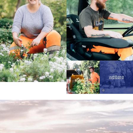
©
weitere
©
©
©