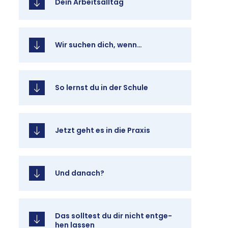
Dein Ar­beits­all­tag
Wir su­chen dich, wenn…
So lernst du in der Schu­le
Jetzt geht es in die Pra­xis
Und da­nach?
Das soll­test du dir nicht ent­ge­
hen las­sen