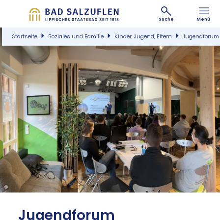
Suche
Menü
Startseite
Soziales und Familie
Kinder, Jugend, Eltern
Jugendforum
©
Ju­gend­fo­rum