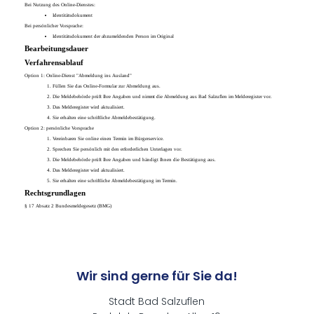
Bei Nutzung des Online-Dienstes:
Identitätsdokument
Bei persönlicher Vorsprache:
Identitätsdokument der abzumeldenden Person im Original
Bearbeitungsdauer
Verfahrensablauf
Option 1: Online-Dienst "Abmeldung ins Ausland"
Füllen Sie das Online-Formular zur Abmeldung aus.
Die Meldebehörde prüft Ihre Angaben und nimmt die Abmeldung aus Bad Salzuflen im Melderegister vor.
Das Melderegister wird aktualisiert.
Sie erhalten eine schriftliche Abmeldebestätigung.
Option 2: persönliche Vorsprache
Vereinbaren Sie online einen Termin im Bürgerservice.
Sprechen Sie persönlich mit den erforderlichen Unterlagen vor.
Die Meldebehörde prüft Ihre Angaben und händigt Ihnen die Bestätigung aus.
Das Melderegister wird aktualisiert.
Sie erhalten eine schriftliche Abmeldebestätigung im Termin.
Rechtsgrundlagen
§ 17 Absatz 2 Bundesmeldegesetz (BMG)
Wir sind gerne für Sie da!
Stadt Bad Salzuflen