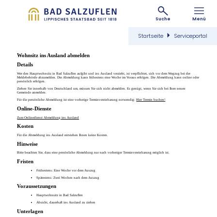
Suche
Menü
Startseite
Serviceportal
Wohnsitz ins Ausland abmelden
Details
Wer den Hauptwohnsitz in Bad Salzuflen aufgibt und ins Ausland verzieht, ist verpflichtet, sich vor dem Wegzug bei der
Meldebehörde abzumelden. Die Abmeldung kann frühestens eine Woche im Voraus erfolgen. Die Abmeldung kann online oder
persönlich erfolgen.
Ziehen Sie innerhalb von Deutschland um, müssen Sie sich nicht abmelden. Es genügt, wenn Sie sich bei Ihrer neuen
Gemeinde anmelden.
Für die persönliche Abmeldung ist eine vorherige Terminvereinbarung notwendig:
Hier Termin buchen!
Online-Dienste
Zum Onlinedienst Abmeldung ins Ausland
Kosten
Für die Abmeldung ins Ausland entstehen Ihnen keine Kosten.
Hinweise
Bitte beachten Sie, dass eine persönliche Abmeldung nur nach vorheriger Terminvereinbarung möglich ist.
Fristen
Frühestens
: Eine Woche vor dem Auszug
Spätestens
: Zwei Wochen nach dem Auszug
Voraussetzungen
Hauptwohnsitz in Bad Salzuflen
Absicht, dauerhaft ins Ausland zu ziehen
Unterlagen