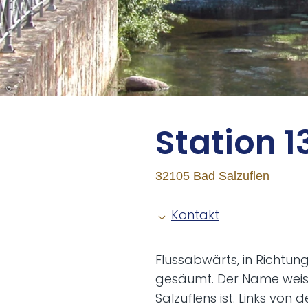
©
Sta­ti­on 
32105 Bad Salzuflen
Kontakt
Flussabwärts, in Richtun
gesäumt. Der Name weist 
Salzuflens ist. Links von