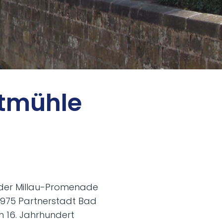
t­müh­le
n der Millau-Promenade
 1975 Partnerstadt Bad
em 16. Jahrhundert